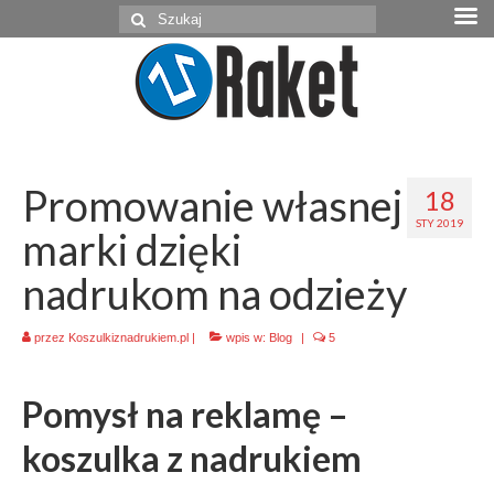
Szuklaj
w:
Promowanie własnej
18
STY 2019
marki dzięki
nadrukom na odzieży
przez
Koszulkiznadrukiem.pl
|
wpis w:
Blog
|
5
Pomysł na reklamę –
koszulka z nadrukiem