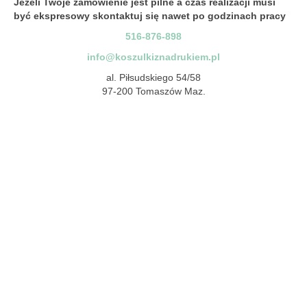
Jeżeli Twoje zamówienie jest pilne a czas realizacji musi
być ekspresowy skontaktuj się nawet po godzinach pracy
516-876-898
info@koszulkiznadrukiem.pl
al. Piłsudskiego 54/58
97-200 Tomaszów Maz.