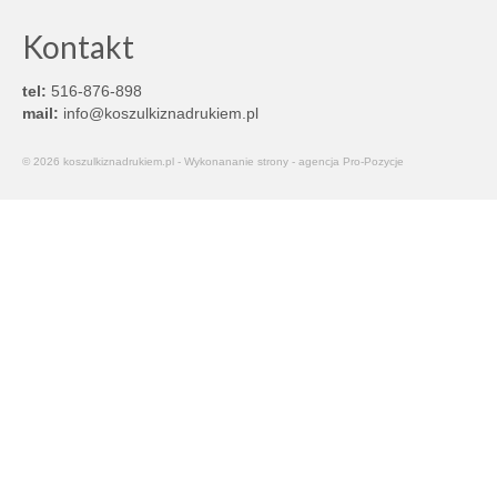
Kontakt
tel:
516-876-898
mail:
info@koszulkiznadrukiem.pl
© 2026 koszulkiznadrukiem.pl - Wykonananie strony - agencja Pro-Pozycje